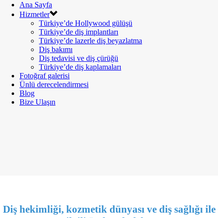
Ana Sayfa
Hizmetler
Türkiye’de Hollywood gülüşü
Türkiye’de diş implantları
Türkiye’de lazerle diş beyazlatma
Diş bakımı
Diş tedavisi ve diş çürüğü
Türkiye’de diş kaplamaları
Fotoğraf galerisi
Ünlü derecelendirmesi
Blog
Bize Ulaşın
Diş hekimliği, kozmetik dünyası ve diş sağlığı ile