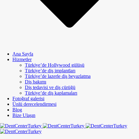
Ana Sayfa
Hizmetler
Türkiye’de Hollywood gülüşü
Türkiye’de diş implantları
Türkiye’de lazerle diş beyazlatma
Diş bakımı
Diş tedavisi ve diş çürüğü
Türkiye’de diş kaplamaları
Fotoğraf galerisi
Ünlü derecelendirmesi
Blog
Bize Ulaşın