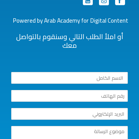
Powered by Arab Academy for Digital Content
أو املأ الطلب التالي وسنقوم بالتواصل
معك
ا
ل
ا
ر
س
ق
م
م
ا
ا
ا
ل
ل
ل
ك
ب
ه
ا
م
ر
ا
م
و
ي
ت
ل