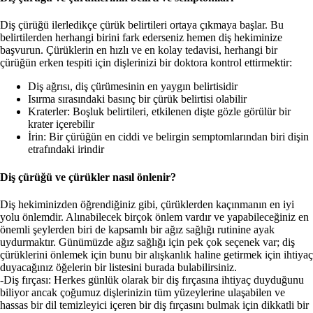
Diş çürüğü ilerledikçe çürük belirtileri ortaya çıkmaya başlar. Bu
belirtilerden herhangi birini fark ederseniz hemen diş hekiminize
başvurun. Çürüklerin en hızlı ve en kolay tedavisi, herhangi bir
çürüğün erken tespiti için dişlerinizi bir doktora kontrol ettirmektir:
Diş ağrısı, diş çürümesinin en yaygın belirtisidir
Isırma sırasındaki basınç bir çürük belirtisi olabilir
Kraterler: Boşluk belirtileri, etkilenen dişte gözle görülür bir
krater içerebilir
İrin: Bir çürüğün en ciddi ve belirgin semptomlarından biri dişin
etrafındaki irindir
Diş çürüğü ve çürükler nasıl önlenir?
Diş hekiminizden öğrendiğiniz gibi, çürüklerden kaçınmanın en iyi
yolu önlemdir. Alınabilecek birçok önlem vardır ve yapabileceğiniz en
önemli şeylerden biri de kapsamlı bir ağız sağlığı rutinine ayak
uydurmaktır. Günümüzde ağız sağlığı için pek çok seçenek var; diş
çürüklerini önlemek için bunu bir alışkanlık haline getirmek için ihtiyaç
duyacağınız öğelerin bir listesini burada bulabilirsiniz.
-Diş fırçası: Herkes günlük olarak bir diş fırçasına ihtiyaç duyduğunu
biliyor ancak çoğumuz dişlerinizin tüm yüzeylerine ulaşabilen ve
hassas bir dil temizleyici içeren bir diş fırçasını bulmak için dikkatli bir