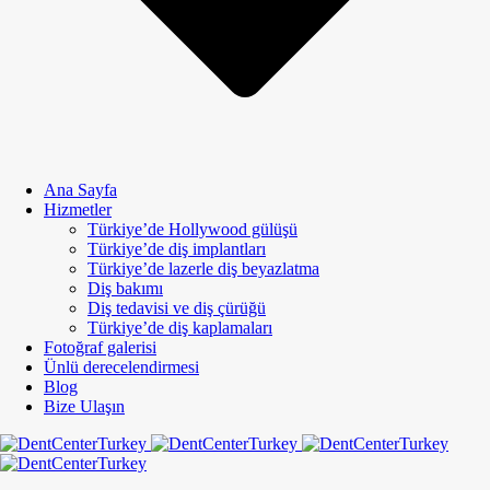
Ana Sayfa
Hizmetler
Türkiye’de Hollywood gülüşü
Türkiye’de diş implantları
Türkiye’de lazerle diş beyazlatma
Diş bakımı
Diş tedavisi ve diş çürüğü
Türkiye’de diş kaplamaları
Fotoğraf galerisi
Ünlü derecelendirmesi
Blog
Bize Ulaşın