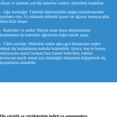
oluşur ve plaktaki asit diş minesine saldırır. dişlerdeki boşluklar.
– Ağız kuruluğu: Tükürük dişlerinizdeki plağın temizlenmesine
yardımcı olur. Az miktarda tükürük içeren bir ağzınız kuruysa plak
daha hızlı oluşur.
– Bakteriler ve asitler: Birçok insan bunu düşünmekten
hoşlanmasa da bakteriler ağzınızda doğal olarak yaşar.
– Tıbbi sorunlar: Midedeki asidin ağza geri dönmesine neden
olarak diş boşluklarına katkıda bulunabilir. Ayrıca, baş ve boynu
radyasyona maruz bırakan bazı kanser tedavileri, bakteri
üremesini teşvik etmek için tükürüğün bileşimini değiştirerek diş
boşluklarını artırabilir.
Diş çürüğü ve çürüklerinin belirti ve semptomları