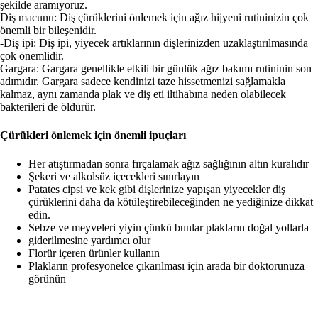
şekilde aramıyoruz.
Diş macunu: Diş çürüklerini önlemek için ağız hijyeni rutininizin çok
önemli bir bileşenidir.
-Diş ipi: Diş ipi, yiyecek artıklarının dişlerinizden uzaklaştırılmasında
çok önemlidir.
Gargara: Gargara genellikle etkili bir günlük ağız bakımı rutininin son
adımıdır. Gargara sadece kendinizi taze hissetmenizi sağlamakla
kalmaz, aynı zamanda plak ve diş eti iltihabına neden olabilecek
bakterileri de öldürür.
Çürükleri önlemek için önemli ipuçları
Her atıştırmadan sonra fırçalamak ağız sağlığının altın kuralıdır
Şekeri ve alkolsüz içecekleri sınırlayın
Patates cipsi ve kek gibi dişlerinize yapışan yiyecekler diş
çürüklerini daha da kötüleştirebileceğinden ne yediğinize dikkat
edin.
Sebze ve meyveleri yiyin çünkü bunlar plakların doğal yollarla
giderilmesine yardımcı olur
Florür içeren ürünler kullanın
Plakların profesyonelce çıkarılması için arada bir doktorunuza
görünün