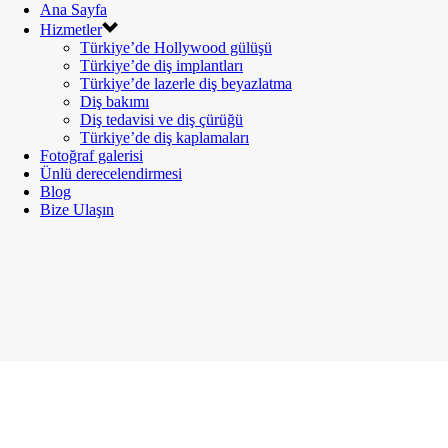
Ana Sayfa
Hizmetler
Türkiye’de Hollywood gülüşü
Türkiye’de diş implantları
Türkiye’de lazerle diş beyazlatma
Diş bakımı
Diş tedavisi ve diş çürüğü
Türkiye’de diş kaplamaları
Fotoğraf galerisi
Ünlü derecelendirmesi
Blog
Bize Ulaşın