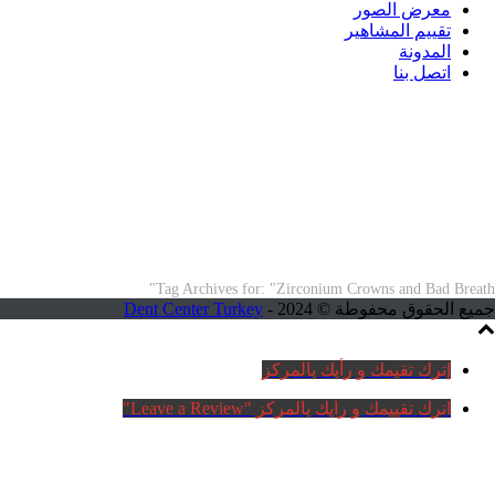
معرض الصور
تقييم المشاهير
المدونة
اتصل بنا
ARCHIVES
Tag Archives for: "Zirconium Crowns and Bad Breath"
جميع الحقوق محفوطة © 2024 -
Dent Center Turkey
إترك تقيمك و رأيك بالمركز
اترك تقييمك و رايك بالمركز "Leave a Review"