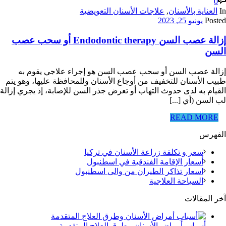
0
In
العناية بالأسنان
,
علاجات الأسنان التعويضية
Posted
يونيو 25, 2023
إزالة عصب السن Endodontic therapy أو سحب عصب
السن
إزالة عصب السن أو سحب عصب السن هو إجراء علاجي يقوم به
طبيب الأسنان للتخفيف من أوجاع الأسنان وللمحافظة عليها، وهو يتم
القيام به لدى حدوث التهاب أو تعرض جذر السن للإصابة، إذ يجري إزالة
لب السن (أي [...]
READ MORE
الفهرس
سعر و تكلفة زراعة الأسنان في تركيا
أسعار الإقامة الفندقية في اسطنبول
اسعار تذاكر الطيران من والى اسطنبول
السياحة العلاجية
آخر المقالات
أسباب أمراض الأسنان وطرق العلاج المتقدمة