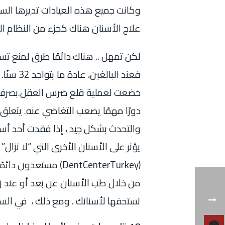
وكانت جميع هذه العيادات تديرها السلط
علاج الأسنان هناك كجزء من النظام ال
لكن تمهل .. هناك دائمًا طرق لمنع تس
خضعت لعملية قلع ضرس العقل.بصرف ال
دورًا مهمًا يصعب التغاضي عنه. يتعلق
والتحدث بشكل جيد ، إذا فقدت أحد أس
(DentCenterTurkey) 
من خلال طب الأسنان عن بعد أو عند زي
تستحقها لأسنانك . ومع ذلك ، في السطو