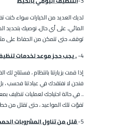
3-
التنظيف اليومي بالخيط
لديك العديد من الخيارات سواء كنت تف
المائي. على أي حال، نوصيك بتحديد ال
توقف، حتى تتمكن من الحفاظ على مثل 
4-
. يجب حجز موعد لخدمات تنظيف
إذا قمت بزيارتنا بانتظام ، فستتاح لك
فنحن لا نفتقدك في عيادتنا فحسب ، بل ن
.. في حالة احتياجك لعمليات تنظيف بمع
تفوّت تلك المواعيد ، حتى تقلل من خطر
5-
قلل من تناول المشروبات الحم