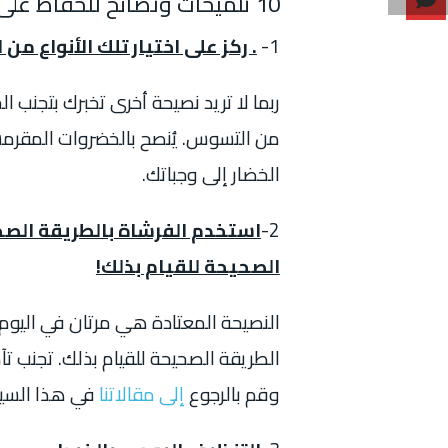
10 تلميحات ونصائح للحفاظ على أسنانك وبالتالي تجنب فقدان الأسنان:
1-
. ركز على اختيار تلك الأنواع م
ربما لا تريد نصيحة أخرى تخبرك بتجنب ال
من التسوس. يُنصح بالخضروات المقرمشة
الخضار إلى وجباتك.
2-
استخدم الفرشاة بالطريقة الصحي
الصحيحة للقيام بذلك!
النصيحة المعتادة هي مرتان في اليوم
الطريقة الصحيحة للقيام بذلك. تجنب ت
وقم بالرجوع
إلى مقالاتنا
في هذا السي