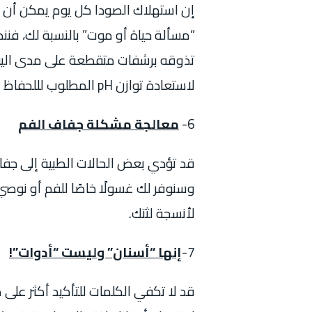
إن استهلاك الصودا كل يوم يمكن أن يدم
“مسألة حياة أو موت” بالنسبة لك، فنن
تذوقه برشفات متقطعة على مدى اليوم 
لاستعادة توازن
pH
المطلوب ل
للحفاظ
6-
معالجة مشكلة جفاف الفم
قد تؤدي بعض الحالات الطبية إلى جفاف
وسنوفر لك غسولًا خاصًا للفم أو نوصي
لأنسجة لثتك.
7-
إنها “أسنان” وليست “أدوات”!
قد لا تكفي الكلمات للتأكيد أكثر على