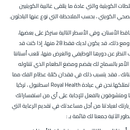
ات الكويتية والتي عادة ما يتلقى غالبية الكويتيين
صحي الكويتي ، بحسب الملاحظة التي نوع عنها الباحثون.
اقط الأسنان، وفي الأسطر التالية سنركز على بعضها،
فعند البالغين، عادة ما يتواجد 32 سنًا. ومع ذلك، قد يكون لديك فقط 28 منها، إذا كنت قد
نظر عن دورها الوظيفي والغرض منها، تلعب أسناننا
 الأمر بالسماح لك بقضم ومضغ الطعام الذي تتناوله
نانك ، فقد يتسبب ذلك في فقدان كتلة عظام الفك مما
يؤثر على الأسنان الأخرى التي “لا تزال” تمتلكها.نحن في عيادة Royal Health اسطنبول ، تركيا
مستعدون دائمًا ومتشوقون بالفعل للإجابة على أي من استفساراتك
ارتك لعيادتنا من أجل مساعدتك في تقديم الرعاية التي
ر الآتية جمعنا لك قائمة بـ :