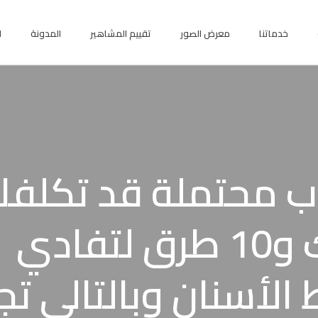
خدماتنا
معرض الصور
تقييم المشاهير
المدونة
ا
اب محتملة قد تكلف
أسنانك و10 طرق لتفادي
الأسنان وبالتالي تج