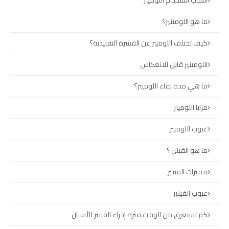
أسباب استخدام اللومينر
ما هو اللومينير؟
كيف تختلف اللومينر عن القشرة التقليدية؟
اللومينير قابل للانعكاس
ما هي مدة بقاء اللومينر؟
مزايا اللومينر
عيوب اللومينر
ما هو الفينير ؟
مميزات الفينير
عيوب الفينير
كم تستغرق من الوقت فترة إجراء الفينير للأسنان