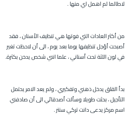
لاطالما لم اهمل اي منها .
من أكثر العادات التي فوتها هي تنظيف الأسنان ، فقد
أصبحت أؤجل تنظيفها يوما بعد يوم ، الى أن لاحظت تغير
في لون اللثة تحت أسناني ، علما انني شخص يدخن بكثرة.
بدأ القلق يدخل ذهني وتفكيري ، ولم يعد الامر يحتمل
التأجيل ، بحثت طويلا وسألت أصدقائي الى أن صادفني
اسم مركز يدعى دانت تركي سنتر .