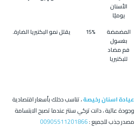
الأسنان
يوميًا
المضمضة
15%
يقلل نمو البكتيريا الضارة.
بغسول
فم مضاد
للبكتيريا
عيادة اسنان رخيصة
، تناسب دخلك بأسعار اقتصادية
وجودة عالية ، دانت تركي سنتر عندما تصبح الابتسامة
مصدر جذب للجميع :
00905511201866