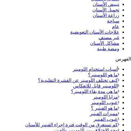
تبييض الأسنان
تجميل الأسنان
زراعة الأسنان
سياحة
عام
علاجات الأسنان التعويضية
غير مصنف
مشاكل الأسنان
ومضة طبية
الفهرس
أسباب استخدام اللومينر
ما هو اللومينير؟
كيف تختلف اللومينر عن القشرة التقليدية؟
اللومينير قابل للانعكاس
ما هي مدة بقاء اللومينر؟
مزايا اللومينر
عيوب اللومينر
ما هو الفينير ؟
مميزات الفينير
عيوب الفينير
كم تستغرق من الوقت فترة إجراء الفينير للأسنان
وجه الاختلاف بين اللومينير والفينير