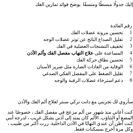
إليك جدولًا مبسطًا ومنسقًا يوضح فوائد تمارين الفك
رقم
الفائدة
1
تحسين مرونة عضلات الفك
2
تقليل الصداع الناتج عن توتر عضلات الوجه
3
تخفيف التشنجات العضلية في الفك
4
المساعدة على
علاج التهاب مفصل الفك وألم الأذن
5
تحسين نطاق حركة الفك
6
الوقاية من العادات الضارة مثل صرير الأسنان
7
تقليل الضغط على المفصل الفكي الصدغي
8
دعم استرخاء عضلات الرقبة والوجه
سأروي لك تجربتي مع دانت تركي سنتر لعلاج ألم الفك والأذن
كنت أعاني منذ شهور من ألم مزعج في مفصل الفك ، خصوصًا عند
المضغ أو التثاؤب. الألم كان يمتد إلى أذني بشكل غريب ، لدرجة أنني
كنت أظن أن عندي التهابًا في الأذن الداخلية. زرت أكثر من طبيب ،
وكل مرة أخرج بمسكنات فقط.