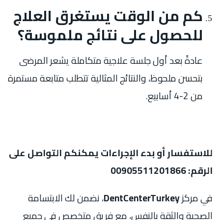
كم من الوقت يستغرق العلاج
للحصول على نتائج ملموسة؟
عادةً بعد أول جلسة علاجية متكاملة يشعر المرضى
بتحسن ملحوظ، والنتائج المثالية تتطلب متابعة مستمرة
من 2-4 أسابيع.
للاستفسار أو بدء الإجراءات يمكنكم التواصل على
الرقم: 00905511201866
في مركز
DentCenterTurkey
، نضمن لك الابتسامة
الصحية والثقة بالنفس، مع فريق متخصص في جميع