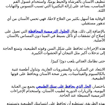
تنظيف الأسنان بالفرشاة والخيط يوميًا، واستخدام غسول الفم
المناسب، يساعد على إزالة البكتيريا التي تسبب التسوس والتهابات
اللثة.
الوقاية هنا أسهل بكثير من العلاج لاحقًا، فهي تحمي الأسنان من أي
تدهور مستقبلي.
بالإضافة إلى ذلك، هناك
الحلول الترميمية المحافظة
التي تعمل على
إصلاح أي تشققات أو تآكل بسيط في المينا دون المساس بالأسنان
الأصلية.
هذه الإجراءات تحافظ على شكل السن وقوته الطبيعية، وتمنع الحاجة
إلى تدخلات أكبر مثل التيجان أو الحشوات الكبيرة.
حتى نظامك الغذائي يلعب دورًا كبيرًا.
الابتعاد عن السكريات والمشروبات الغازية، وتناول أطعمة غنية
بالكالسيوم والفيتامينات، يعزز صحة الأسنان ويحافظ على قوتها
الطبيعية.
باختصار،
الحل الذي يحافظ على سنك الطبيعي
يجمع بين العناية
اليومية، والزيارات الدورية لطبيب الأسنان، واستخدام الإجراءات
الترميمية البسيطة عند الحاجة.
بهذه الطريقة، تستطيع أن تحافظ على ابتسامتك الطبيعية وتستمتع