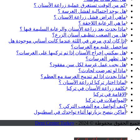
كم من الوقت تستغرق عملية زراعة الأسنان ؟
هل يوجد احتمالية لفشل الغرسة ؟
ماهي أعراض فشل زراعة الاسنان ؟
ما هي الرعاية اللاحقة ؟
ماذا يحدث بعد زراعة الأسنان والرعاية السليمة فيها ؟
هل من الصعب تنظيف أسنان الزرع؟
إذا كان لدي مرض في اللثة عندما كانت أسناني موجودة هل
سأحصل عليه مع الغرسات؟
هل يمكنني إخراج الأسنان إذا تم تركيبها على الغرسات؟
هل تظهر الغرسات؟
هل يجب عمل غرسة لكل سن مفقود؟
ماذا لو تعرضت لحادث؟
ماذا يحدث إذا لم تندمج الغرسة مع العظم؟
لماذا اختار تركيا لزراعة الأسنان ؟
تكلفة زراعة الأسنان في تركيا
الإقامة في تركيا
المواصلات في تركيا
كيف أتواصل مع الشعب التركي ؟
أماكن ينصح بزيارتها أثناء تواجدك في اسطنبول
جميع الحقوق محفوطة © 2024 -
Dent Center Turkey