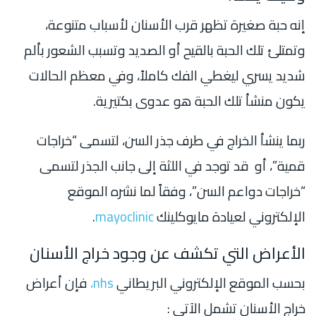
إنه حبة صغيرة تظهر قرب الأسنان لأسباب متنوعة،
وتمتلئ تلك الحبة بالقيح أو الصديد وتسبب الشعور بألم
شديد يسري ليغطي الفك كاملاً، وفي معظم الحالات
يكون منشأ تلك الحبة هو عدوى بكتيرية.
ربما ينشأ الخراج في طرف جذر السن، لتسمى “خراجات
قمية”، أو قد توجد في اللثة إلى جانب الجذر لتسمى
“خراجات دواعم السن”، وفقاً لما نشره الموقع
الإلكتروني لعيادة مايوكلينك
​​mayoclinic
.
الأعراض التي تكشف عن وجود خراج الأسنان
بحسب الموقع الإلكتروني البريطاني
nhs،
فإن أعراض
خراج الأسنان تشمل الآتي :