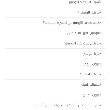
أسباب استخدام اللومينر
ما هو اللومينير؟
كيف تختلف اللومينر عن القشرة التقليدية؟
اللومينير قابل للانعكاس
ما هي مدة بقاء اللومينر؟
مزايا اللومينر
عيوب اللومينر
ما هو الفينير ؟
مميزات الفينير
عيوب الفينير
كم تستغرق من الوقت فترة إجراء الفينير للأسنان