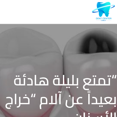
“تمتع بليلة هادئة
بعيداً عن آلام “خراج