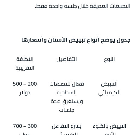
التصبغات العميقة خلال جلسة واحدة فقط.
جدول يوضح أنواع تبييض الأسنان وأسعارها
النوع
التفاصيل
التكلفة
التقريبية
التبييض
فعال للتصبغات
200 – 500
الكيميائي
السطحية
دولار
ويستغرق عدة
جلسات
التبييض بالضوء
يسرع التفاعل
300 – 700
الأزرق
الكيميائي
دولار