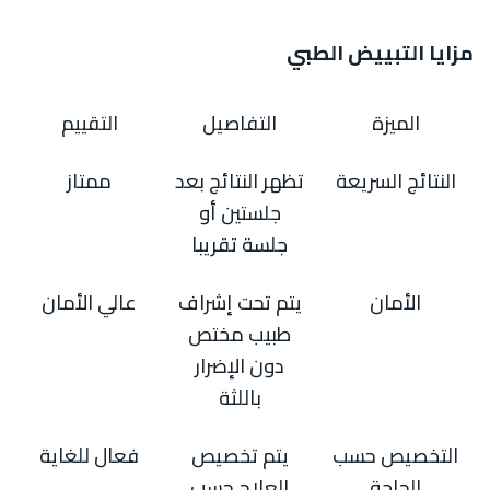
مزايا التبييض الطبي
الميزة
التفاصيل
التقييم
النتائج السريعة
تظهر النتائج بعد
ممتاز
جلستين أو
جلسة تقريبا
الأمان
يتم تحت إشراف
عالي الأمان
طبيب مختص
دون الإضرار
باللثة
التخصيص حسب
يتم تخصيص
فعال للغاية
الحاجة
العلاج حسب