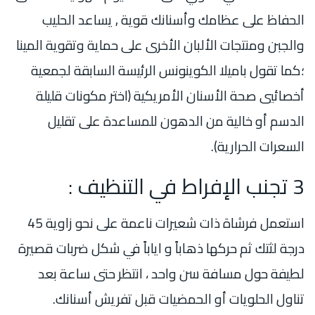
الحفاظ على عظامك وأسنانك قوية , يساعد الحليب
والجبن ومنتجات الألبان الأخرى على حماية وتقوية المينا
؛كما تقول باميلا الكوينونس الرئيسة السابقة لجمعية
أخصائيي صحة الأسنان الأمريكية (اختر مكونات قليلة
الدسم أو خالية من الدهون للمساعدة على تقليل
السعرات الحرارية).
3 تجنب الإفراط في التنظيف :
استعمل فرشاة ذات شعيرات ناعمة على نحو زاوية 45
درجة لثتك ثم حركها ذهاباً و اياباً في شكل ضربات قصيرة
لطيفة حول مسافة سن واحد ، انتظر حتى ساعة بعد
تناول الحلويات أو الحمضيات قبل تفريش أسنانك.