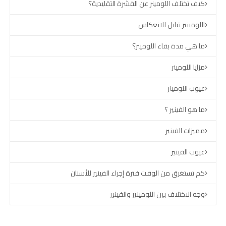
كيف تختلف اللومينر عن القشرة التقليدية؟
اللومينير قابل للانعكاس
ما هي مدة بقاء اللومينر؟
مزايا اللومينر
عيوب اللومينر
ما هو الفينير ؟
مميزات الفينير
عيوب الفينير
كم تستغرق من الوقت فترة إجراء الفينير للأسنان
وجه الاختلاف بين اللومينير والفينير