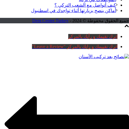
كيف أتواصل مع الشعب التركي ؟
أماكن ينصح بزيارتها أثناء تواجدك في اسطنبول
جميع الحقوق محفوطة © 2024 -
Dent Center Turkey
إترك تقيمك و رأيك بالمركز
اترك تقييمك و رايك بالمركز "Leave a Review"