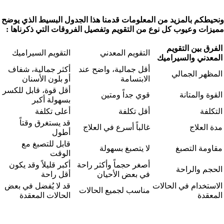
ونحيطكم بالمزيد من المعلومات قدمنا هذا الجدول البسيط الذي يوضح
مميزات وعيوب كل نوع من التقويم وتفصيل الفروقات التي ذكرناها :
الفرق بين التقويم
التقويم المعدني
التقويم السيراميك
المعدني والسيراميك
أقل جمالية، واضح عند
أكثر جمالية، شفاف
المظهر الجمالي
الابتسامة
أو بلون الأسنان
أقل قوة، قابل للكسر
القوة والمتانة
قوي جداً ومتين
بسهولة أكبر
التكلفة
أقل تكلفة
أعلى تكلفة
قد يستغرق وقتاً
مدة العلاج
غالباً أسرع في العلاج
أطول
قابل للتصبغ مع
مقاومة التصبغ
لا يتصبغ بسهولة
الوقت
أصغر حجماً وأكثر راحة
أكبر قليلاً وقد يكون
الحجم والراحة
في بعض الأحيان
أقل راحة
الاستخدام في الحالات
قد لا يُفضل في بعض
مناسب لجميع الحالات
المعقدة
الحالات المعقدة