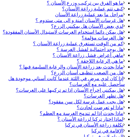
ما هو الفرق بين تركيب وزرع الأسنان ؟
كيف تتم عملية زراعة الأسنان؟
مراحل ما بعد عملية زراعة الأسنان
هل غرسات الأسنان آمنة و الى متى ستدوم ؟
لدي بعض الأسنان هل يمكنني الزرع؟
هل يمكن دائما استخدام الغرسات لاستبدال الأسنان المفقودة؟
هل الغرسات مؤلمة؟
كم من الوقت تستغرق عملية زراعة الأسنان ؟
هل يوجد احتمالية لفشل الغرسة ؟
ماهي أعراض فشل زراعة الاسنان ؟
ما هي الرعاية اللاحقة ؟
ماذا يحدث بعد زراعة الأسنان والرعاية السليمة فيها ؟
هل من الصعب تنظيف أسنان الزرع؟
إذا كان لدي مرض في اللثة عندما كانت أسناني موجودة هل
سأحصل عليه مع الغرسات؟
هل يمكنني إخراج الأسنان إذا تم تركيبها على الغرسات؟
هل تظهر الغرسات؟
هل يجب عمل غرسة لكل سن مفقود؟
ماذا لو تعرضت لحادث؟
ماذا يحدث إذا لم تندمج الغرسة مع العظم؟
لماذا اختار تركيا لزراعة الأسنان ؟
تكلفة زراعة الأسنان في تركيا
الإقامة في تركيا
المواصلات في تركيا