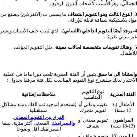
الجمالي، وهو الأنسب لأصحاب الذوق الرفيع .
3- النوع الثالث وهو التقويم الشفاف
ما يسمى ب (الانفزلاين) ،يصنع من
مواد بلاستيكية شفافة قابلة للإزالة .
4- يوجد أيضًا التقويم الداخلي (اللساني)
، الذي يُثبت خلف الأسنان ويعتبر
غير مرئي تقريبًا .
5- وهناك تقويمات متخصصة لحالات معينة،
مثل التقويم المؤقت
للأطفال.
واستنادا الى ما سبق
يتبين أن الفئة العمرية تلعب دورا هاما في عملية
الاختيار لذلك سنشرح نوع التقويم المناسب لكل فئة مرفقا بجدول :
نوع التقويم
الفئة العمرية
ملاحظات إضافية
المناسب
الأطفال (6-
تقويم وقائي أو
يُستخدم لتوجيه نمو الفك ومنع مشاكل
12 سنة)
تقويم متحرك
مستقبلية
الفرق
بين
التقويم
المعدني
المراهقون
تقويم معدني أو
والسيراميك
: المعدني أكثر متانة، بينما
(13-18 سنة)
شفاف
السيراميك أقل وضوحاً
البالغون (18
تقويم شفاف أو