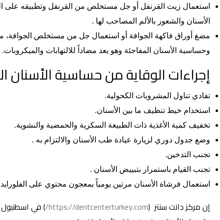
استعمال زيت القرنفل أو جل مستخلص من القرنفل وتطبيقه على ال
الأسنان والشعور بالألم المصاحب لها .
مضغ أوراق فاكهة الجوافة أو استعمال جل من مستخلص الجوافة، مما 
وحساسية الأسنان المفاجئة وهو يعد مضاداً للالتهابات والميكروبات.
إجراءات الوقاية من حساسية الأسنان ال
تفادي تناول المشروبات الكحولية.
استخدام خيط تنظيف ما بين الأسنان.
تخفيف كمية الأغذية ذات الطبيعة السكرية والحمضية والنشوية.
وضع جدول دوري لزيارة عيادة طب الأسنان والالتزام به .
تجنب التدخين.
تجنب القيام باستمرار بتبييض الأسنان .
استعمال فرشاة الأسنان مرتين يومياً بمعجون محتوي على الفلورايد.
إن مركز دانت سنتر (
https://dentcenterturkey.com/
) في اسطنبول ت