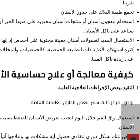
تقريباً.
تجمع طبقة البلاك على جذور الأسنان.
استخدام معجون أسنان أو منتجات أسنان محتوية على صودا الخبز أو ا
تساعد على تآكل الأسنان.
الاستعمال المديد لغسولات أسنان معينة محتوية على أحماض إذ إنها ت
كثرة استهلاك الأغذية ذات الطبيعة الحمضية، كالحمضيات، والمخللات
على زيادة تآكل المينا.
كيفية معالجة أو علاج حساسية الأ
التقيد ببعض الإجراءات العلاجية العامة
يوصي مركز دانت سنتر ببعض الطرق العلاجية العامة:
استعمال واق للفم خلال النوم لتجنب تعريض الأسنان للضغط بسبب ا
الأسنان.
فحص لثتك بشكل دوري لتفادي حصول أية مشكلات بها وعلاجها آنياً .