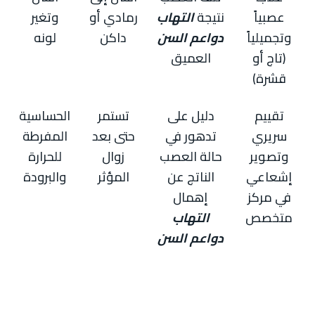
عصبياً
نتيجة
التهاب
رمادي أو
وتغير
وتجميلياً
دواعم السن
داكن
لونه
(تاج أو
العميق
قشرة)
تقييم
دليل على
تستمر
الحساسية
سريري
تدهور في
حتى بعد
المفرطة
وتصوير
حالة العصب
زوال
للحرارة
إشعاعي
الناتج عن
المؤثر
والبرودة
في مركز
إهمال
متخصص
التهاب
دواعم السن