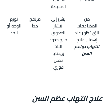
المحيطة
من
يشير إلى
مرتفع
تورم
المضاعفات
انتشار
جداً
الوجه أو
التي تظهر عند
العدوى
الخد
إهمال علاج
خارج حدود
التهاب دواعم
اللثة
السن
ويحتاج
تدخل
فوري
علاج التهاب عظم السن