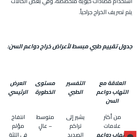
استخدام مضادات حيوية متخصصة، وفي بعض الحالات
يتم تصريف الخراج جراحياً.
جدول تقييم طبي مبسط لأعراض خراج دواعم السن:
العلاقة مع
التفسير
مستوى
العرض
التهاب دواعم
الطبي
الخطورة
الرئيسي
السن
من أكثر
يشير إلى
متوسط
انتفاخ
علامات
تراكم
– عالٍ
مؤلم
التهاب دواعم
الصديد
في اللثة