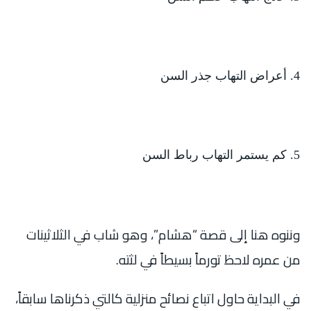
أعراض التهاب جذر السن
كم يستمر التهاب رباط السن
وننوه هنا إلى قصة “هشام”، وهو شاب في الثلاثينات
من عمره لاحظ تورماً بسيطاً في لثته.
في البداية حاول اتباع نصائح منزلية كالتي ذكرناها سابقاً،