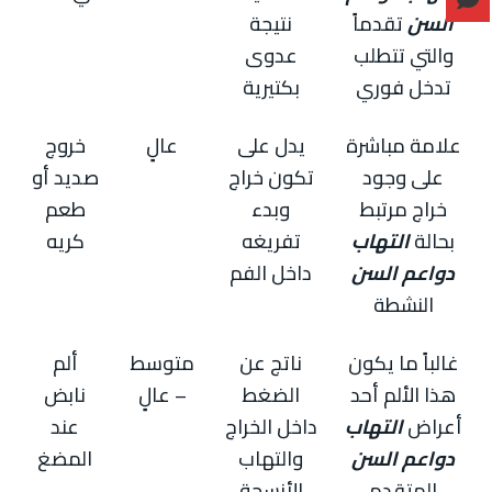
السن
تقدماً
نتيجة
والتي تتطلب
عدوى
تدخل فوري
بكتيرية
علامة مباشرة
يدل على
عالٍ
خروج
على وجود
تكون خراج
صديد أو
خراج مرتبط
وبدء
طعم
بحالة
التهاب
تفريغه
كريه
دواعم السن
داخل الفم
النشطة
غالباً ما يكون
ناتج عن
متوسط
ألم
هذا الألم أحد
الضغط
– عالٍ
نابض
أعراض
التهاب
داخل الخراج
عند
دواعم السن
والتهاب
المضغ
المتقدم
الأنسجة