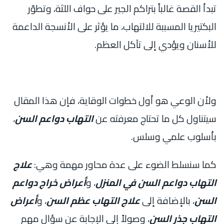
تبدأ القصة غالباً بتراكم الجير على حواف اللثة، وتطوّر
البكتيريا المسببة للالتهاب، ما يؤثر على الأنسجة الداعمة
للأسنان ويؤدي إلى تآكل العظم.
ولأن الوعي هو أول خطوات الوقاية، فإن هذا المقال
سيتناول كل ما تحتاج معرفته عن
التهاب دواعم السن
،
بأسلوب علمي وسلس.
كما سنسلط الضوء على عدة محاور مهمة وهي:
علاج
التهاب دواعم السن في المنزل
، و
أعراض خراج دواعم
السن
، بالإضافة إلى
علاج التهاب عظم السن
، و
أعراض
التهاب جذر السن
، وصولاً إلى الإجابة عن سؤال مهم