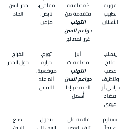
فورية
كمضاعفة
مفاجئ،
جذر السن
لطبيب
متقدمة من
نابض،
الحاد
الأسنان
التهاب
مزمن
دواعم السن
غير المعالج
يتطلب
أبرز
تورم،
الخراج
علاج
مضاعفات
حرارة
حول الجذر
عصب
التهاب
موضعية،
وتنظيف
دواعم السن
ألم عند
جراحي أو
المتقدم إذا
اللمس
مضاد
أُهمل
حيوي
يستلزم
علامة على
يتحول
تصبغ
علاجاً
تلف العصب
السن إلى
السن