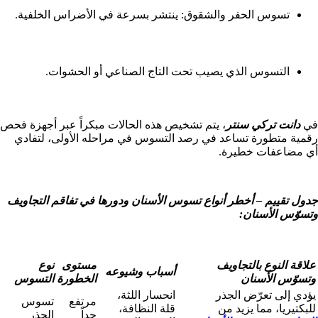
تسوس الحفر والشقوق: ينتشر بسرعة في الأضراس الخلفية.
التسوس الذي يصيب تحت التاج الصناعي أو الحشوات.
في
دانت تركي سنتر
، يتم تشخيص هذه الحالات مبكراً عبر أجهزة فحص
رقمية متطورة تساعد في رصد التسوس في مراحله الأولى، لتفادي
أي مضاعفات خطيرة.
جدول تقييم – أخطر أنواع تسوس الأسنان ودورها في تفاقم التجاويف
وتسوّس الأسنان:
علاقة النوع بالتجاويف
مستوى
نوع
أسباب وشيوعه
وتسوّس الأسنان
الخطورة
التسوس
يؤدي إلى تعرّض الجذر
انحسار اللثة،
مرتفع
تسوس
للبكتيريا، مما يزيد من
قلة النظافة،
جداً
الجذر