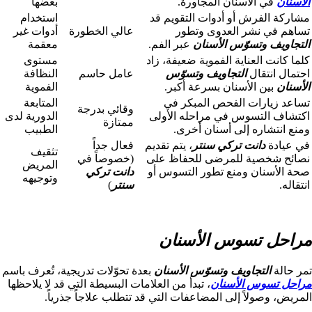
الأسنان
في الأسنان المجاورة.
بعضها
مشاركة الفرش أو أدوات التقويم قد
استخدام
تساهم في نشر العدوى وتطور
عالي الخطورة
أدوات غير
التجاويف وتسوّس الأسنان
عبر الفم.
معقمة
كلما كانت العناية الفموية ضعيفة، زاد
مستوى
احتمال انتقال
التجاويف وتسوّس
عامل حاسم
النظافة
الأسنان
بين الأسنان بسرعة أكبر.
الفموية
تساعد زيارات الفحص المبكر في
المتابعة
وقائي بدرجة
اكتشاف التسوس في مراحله الأولى
الدورية لدى
ممتازة
ومنع انتشاره إلى أسنان أخرى.
الطبيب
في عيادة
دانت تركي سنتر
، يتم تقديم
فعال جداً
تثقيف
نصائح شخصية للمرضى للحفاظ على
(خصوصاً في
المريض
صحة الأسنان ومنع تطور التسوس أو
دانت تركي
وتوجيهه
انتقاله.
سنتر
)
مراحل تسوس الأسنان
تمر حالة
التجاويف وتسوّس الأسنان
بعدة تحوّلات تدريجية، تُعرف باسم
مراحل تسوس الأسنان
، تبدأ من العلامات البسيطة التي قد لا يلاحظها
المريض، وصولاً إلى المضاعفات التي قد تتطلب علاجاً جذرياً.