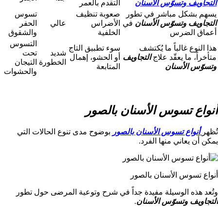
التجاويف وتسوّس الأسنان
التقدم بالعمر
يسهم بشكل مباشر في تطور
صعوبة تنظيف
تسوس
التجاويف وتسوّس الأسنان
في
الأضراس
عالي
الحفر
أعماق الضرس
الخلفية
والشقوق
التسوس
هذا النوع غالباً ما يُكتشف
سوء تطبيق التاج
شديد
تحت
متأخراً، ما يعقّد علاج
التجاويف
أو الحشو، إهمال
الخطورة
التيجان
وتسوّس الأسنان
المتابعة
والحشوات
أنواع تسوس الأسنان بالصور
تُظهر
أنواع تسوس الأسنان بالصور
بوضوح مدى تنوع الحالات التي
يمكن أن يعاني منها الفرد.
أنواع تسوس الأسنان بالصور
وتُعد هذه الوسيلة مفيدة جداً في شرح وتوعية المرضى حول تطور
التجاويف وتسوّس الأسنان
.