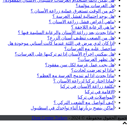
هل يمكن دائما استخدام الغرسات لاستبدال الأسنان المفقودة؟
هل الغرسات مؤلمة؟
كم من الوقت تستغرق عملية زراعة الأسنان ؟
هل يوجد احتمالية لفشل الغرسة ؟
ماهي أعراض فشل زراعة الاسنان ؟
ما هي الرعاية اللاحقة ؟
ماذا يحدث بعد زراعة الأسنان والرعاية السليمة فيها ؟
هل من الصعب تنظيف أسنان الزرع؟
إذا كان لدي مرض في اللثة عندما كانت أسناني موجودة هل
سأحصل عليه مع الغرسات؟
هل يمكنني إخراج الأسنان إذا تم تركيبها على الغرسات؟
هل تظهر الغرسات؟
هل يجب عمل غرسة لكل سن مفقود؟
ماذا لو تعرضت لحادث؟
ماذا يحدث إذا لم تندمج الغرسة مع العظم؟
لماذا اختار تركيا لزراعة الأسنان ؟
تكلفة زراعة الأسنان في تركيا
الإقامة في تركيا
المواصلات في تركيا
كيف أتواصل مع الشعب التركي ؟
أماكن ينصح بزيارتها أثناء تواجدك في اسطنبول
جميع الحقوق محفوطة © 2024 -
Dent Center Turkey