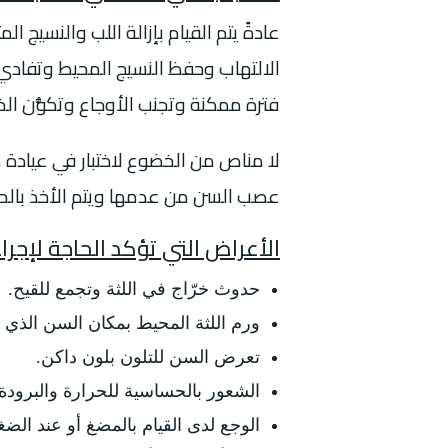
عادةً يتم القيام بإزالة اللب والنسيج ا
الالتهاب وحفظ النسيج المحيط وتفادي
فترة ممكنة وتجنب الأوجاع وتكوُّن الخ
لا مناص من الخضوع لاختبار في عيادة ط
عصب السن من عدمها ويتم الأخذ بالح
الأعراض التي تؤكد الحاجة لإجرا
حدوث خرّاج في اللثة وتجمع للقيح.
ورم اللثة المحيط بمكان السن الذي 
تعرض السن للتلون بلون داكن.
الشعور بالحساسية للحرارة والبرودة 
الوجع لدى القيام بالمضغ أو عند الض