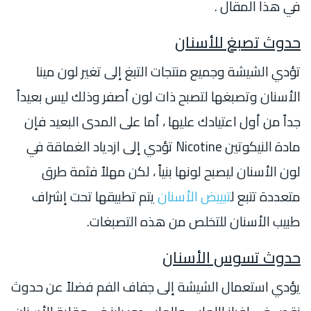
في هذا المقال .
حدوث تصبغ للأسنان
تؤدي الشيشة وجميع منتجات التبغ إلى تغير لون مينا
الأسنان وتصبغها لتصبح ذات لون أصفر وذلك ليس بعيداً
جداً من أول اعتيادك عليها ، أما على المدى البعيد فإن
مادة النيكوتين Nicotine تؤدي إلى ازدياد الغماقة في
لون الأسنان ليصبح لونها بنياً ، لكن مهلاً فثمة طرق
متعددة تتبع ل
تبييض الأسنان
يتم تطبيقها تحت إشراف
طبيب الأسنان للتخلص من هذه التصبغات.
حدوث تسوس الأسنان
يؤدي استعمال الشيشة إلى جفاف الفم فضلاً عن حدوث