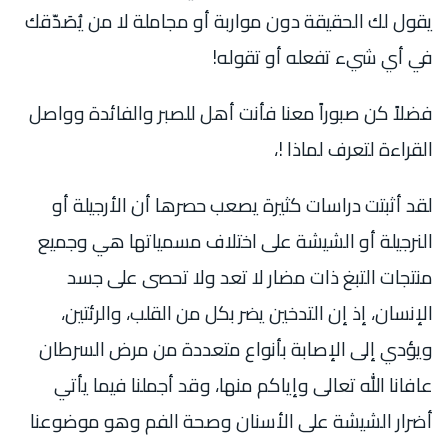
يقول لك الحقيقة دون مواربة أو مجاملة لا من يُصَدّقك
في أي شيء تفعله أو تقوله!
فضلاً كن صبوراً معنا فأنت أهل للصبر والفائدة وواصل
القراءة لتعرف لماذا !،
لقد أثبتت دراسات كثيرة يصعب حصرها أن الأرجيلة أو
النرجيلة أو الشيشة على اختلاف مسمياتها هي وجميع
منتجات التبغ ذات مضار لا تعد ولا تحصى على جسد
الإنسان، إذ إن التدخين يضر بكل من القلب، والرئتين،
ويؤدي إلى الإصابة بأنواع متعددة من مرض السرطان
عافانا الله تعالى وإياكم منها، وقد أجملنا فيما يأتي
أضرار الشيشة على الأسنان وصحة الفم وهو موضوعنا