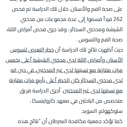
على صحة الفم والأسنان. خلال تلك الدراسة تم فحص
262 فرداً قسموا إلى عدة مجموعات من مدخني
الشيشة ومدخني السجائر ، وقد جرى فحص أمراض اللثة،
صحة الفم والتسوس .
حيث أظهرت نتائج تلك الدراسة أن
خطر التعرض لتسوس
الأسنان وأمراض اللثة لدى مدخني الشيشة أعلى بخمس
مرات مقارنة مع نسبتها لدى غير المدخنين، في حين انه
لدى مدخني السجائر كان الخطر أعلى بأربع مرات مقارنة
مع نسبتها لدى غير المدخنين
. أجرى الدراسة فريق
متخصص من الباحثين في معهد كارولينسكا ،
ستوكهولم، السويد.
كما تؤكد جمعية مكافحة السرطان أن “نتائج هذه