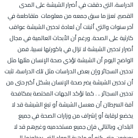
الدراسة، التي دققت في أضرار الشيشة على المدى
القصير، تعزز ما سبق جمعه من معلومات متقاطعة في
آخر سنوات والتي أثبتت أن لعادة تدخين الشيشة عواقب
كارثية على الصحة. ورغم أن الأبحاث العالمية في مجال
أضرار تدخين الشيشة لا تزال في باكورتها نسبيا، فمن
الواضح اليوم أن الشيشة تؤذي صحة الإنسان مثلها مثل
تدخين السجائر وإن بعض الدراسات مثل تلك الدراسة، تثبت
أن تدخين الشيشة يضر صحة الإنسان بشكل أكبر حتى من
تدخين السجائر .. . كما تؤكد الجهات المختصة بمكافحة
آفة السرطان أن معسل الشيشة أو تبغ الشيشة قد لا
يخضع لرقابة أو إشراف من وزارات الصحة في جميع
البلدان، وبالتالي فإن جميع مستخدميه وغيرهم قد لا
يعرفون حتى كنه أو ماهية المواد التي يدخلونها إلى