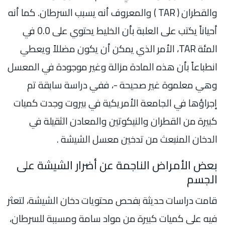
والقطران ( TAR ) والمعروف أنه يسبب السرطان. كما أنه
أحياناً يكتب على العلبة بأن الخليط يحتوي على 0.0 في
المئة TAR، الأمر الذي يمكن أن يكون مضللاً ويعطي
انطباعاً بأن هذه المادة مزالة وغير موجودة في المعسل
وهي معلموة غير صحيحة -، ففي دراسة سابقة تم
إجراؤها في الجامعة الأمريكية في بيروت وجدت كميات
كبيرة من القطران والنيكوتين والمعادن الثقيلة في
الدخان المنبعث من تدخين معسل الشيشة .
بعض الأمراض الناجمة عن أضرار الشيشة على
الجسم
قامت دراسات حديثة بفحص محتويات دخان الشيشة، لتعثر
فيه على كميات كبيرة من مواد سامة ومسببة للسرطان،