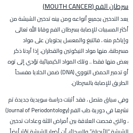
سرطان الفم
(MOUTH CANCER)
يعد التدخين بجميع أنواعه ومن بينه تدخين الشيشة من
أكثر المسببات للإصابة بسرطان الفم وقانا الله تعالى
وإياكم منه ، فالتبغ والمعسل يحتويان على مواد
مسرطنة، منها مواد النيكوتين والقطران، إذا أردنا ذكر
بعض منها فقط .. وتلك المواد الكيميائية تؤدي إلى توه
أو تدمير الحمض النووي (DNA) ضمن الخلايا مفسحاً
الطريق للإصابة بالسرطان.
وفي سياق متصل ، فقد أثبتت دراسة سويدية جديدة تم
نشرها في دورية طب الفم (Journal of Periodontology)
، والتي فحصت العلاقة بين أمراض اللثة وعادات تدخين
الشيشة “الأرجيلة” والسجائر، أن أضرار الشيشة تؤثر أيضاً