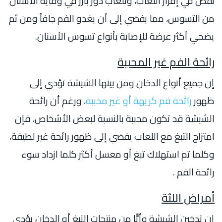
نقص في إفراز اللعاب، وللعاب دور بارز في وقاية الأسنان
من التسوس، مما يفضي إلى أن يغدو الفم جافاً ومن ثم
يضحي أكثر عرضة للإصابة بأنواع تسوس الأسنان.
رائحة الفم غير المحببة
إن جميع أنواع الدخان ومن بينها الشيشة تؤدي إلى
ظهور
رائحة فم كريهة أو غير محببة
، ورغم أن رائحة
الشيشة قد تكون محببة بالنسبة لبعض الأشخاص، فإن
امتزاج التبغ مع اللعاب يفضي إلى ظهور رائحة غير لطيفة،
وكلما تم استهلاك تبغ أو معسل أكثر كلما ازداد سوء
رائحة الفم .
أمراض اللثة
إن تدخين الشيشة وأيًّا من منتجات التبغ أو الدخان يؤدي