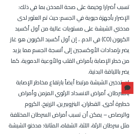
تسبب أضرارا وخيمة على صحة المدخن بما في ذلك:
الإضرار بأجهزة حيوية في الجسم: حيث تم العثور لدى
مدخني الشيشة على مستويات عالية من أول أكسيد
الكربون (CO) في الدم. ، إن أول أكسيد الكربون هو غاز
يضر بإمدادات الأوكسجين إلى أنسجة الجسم مما يزيد
من خطر الإصابة بأمراض القلب والأوعية الدموية، كما
يضر باللياقة البدنية.
إن تدخين الشيشة مرتبط أيضاً بارتفاع مخاطر الإصابة
بالسرطان، أمراض الانسداد الرئوي المزمن وأمراض
خطيرة أخرى. القطران، البنزوبيرين، الزرنيخ، الكروم
والرصاص – يمكن أن تسبب أمراض السرطان المختلفة
مثل سرطان الرئة، اللثة، الشفاه، المثانة؛ مدخنو الشيشة