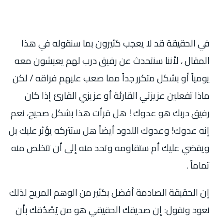
في الحقيقة قد لا يعجب كثيرون بما سنقوله في هذا
المقال ، لأننا سنتحدث عن رفيق درب لهم يعيشون معه
يومياً أو بشكل متكرر جداً مما صعب عليهم فراقه / لكن
ماذا تفعلين عزيزتي القارئة أو عزيزي القارئ إذا كان
رفيق دربك هو عدوك ! هل قرأت هذا بشكل صحيح، نعم
إنه عدوك! وعدوك اللدود أيضاً هل ستتركه يؤثر عليك بل
ويقضي عليك أم ستقاومه وتحد منه إلى أن تتخلص منه
تماماً .
إن الحقيقة الصادمة أفضل بكثير من الوهم المريح لذلك
نعود ونقول: إن صديقك الحقيقي هو من يَصْدُقك بأن