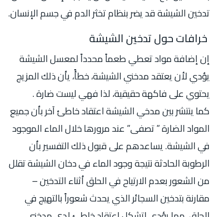
تدخين الشيشة قد يضر بنظام تخثر الدم في جسم الإنسان.
خرافات حول تدخين الشيشة
إن إضافة مواد تعطي طعماً محدداً لمعسل الشيشة
يؤدي لأن يعتقد مدخني الشيشة، خطأً، يأن ذلك المزيج
يحتوي على فاكهة حقيقية، لذا فهي ليست ضارة .
كما ينتشر بين مدخي الشيشة اعتقاد خاطئ آخر بأن جميع
المواد الضارة ” تصفى” عند مرورها خلال الماء الموجود
في الشيشة. يساعدهم على قبول ذلك التفسير بأن
الرطوبة الحادثة نتيجة وجود الماء في دخان الشيشة تقلل
من الشعور بعدم الارتياح في الحلق أثناء التدخين –
مقارنة بتدخين السجائر الذي يحدث شعوراً بالتهيج في
الحلق، مما يؤدي لتشكل اعتقاد خاطئ لدى مدخني