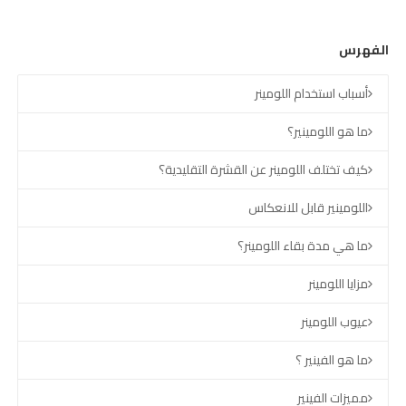
الفهرس
أسباب استخدام اللومينر
ما هو اللومينير؟
كيف تختلف اللومينر عن القشرة التقليدية؟
اللومينير قابل للانعكاس
ما هي مدة بقاء اللومينر؟
مزايا اللومينر
عيوب اللومينر
ما هو الفينير ؟
مميزات الفينير