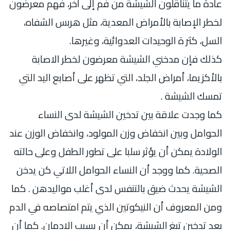
عادة ما يتناقلون الشيشة من فم إلى اخر، فهم معرضون
لخطر الإصابة بالأمراض المعدية، مثل هربس الشفاه،
السل، كثر ة الوحيدات العدوائية، وغيرها.
كذلك فإن مدخني الشيشة معرضون لخطر الاصابة
بالأكزيما، أمراض الجلد، التي تظهر على أصابع اليد التي
تمسك الشيشة .
كما وجدت علاقة بين تدخين الشيشة لدى النساء
الحوامل وبين انخفاض وزن المولود، وانخفاض الوزن عند
الولادة يمكن أن يؤثر سلبا على تطور الطفل وعلى حالته
الصحية. كما ووجد أن النساء الحوامل اللاتي كن يدخن
الشيشة يحدث ضيق بالتنفس لدى أغلب مواليدهن . كما
ومن المعروف أن النيكوتين الذي يتم امتصاصه في الدم
بعد تدخين تبغ الشيشة، يمكن أن يسبب الإدمان. كما أن