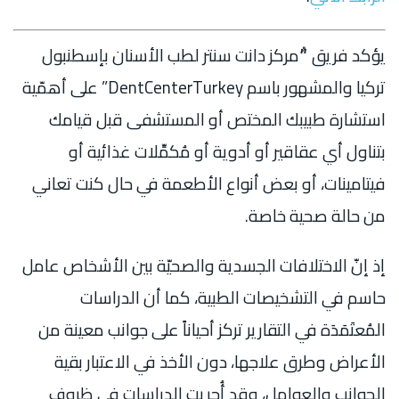
يؤكد فريق “ٌمركز دانت سنتر لطب الأسنان بإسطنبول
تركيا والمشهور باسم DentCenterTurkey” على أهمّية
استشارة طبيبك المختص أو المستشفى قبل قيامك
بتناول أي عقاقير أو أدوية أو مُكمِّلات غذائية أو
فيتامينات، أو بعض أنواع الأطعمة في حال كنت تعاني
من حالة صحية خاصة.
إذ إنّ الاختلافات الجسدية والصحيّة بين الأشخاص عامل
حاسم في التشخيصات الطبية، كما أن الدراسات
المُعتَمَدَة في التقارير تركز أحياناً على جوانب معينة من
الأعراض وطرق علاجها، دون الأخذ في الاعتبار بقية
الجوانب والعوامل، وقد أُجريت الدراسات في ظروف