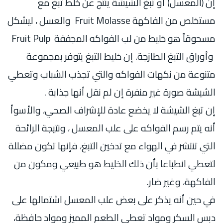
إن (المعسل) أو تبغ الشيشة ينتج عن خلط تبغ مع
مستخلص من الفاكهة Fruit Molasse والعسل ، ليشكل
مسحوقاً هو خليط من لب الفواكه المجففة Fruit Pulp
وأوراق التبغ الطازجة. إن خليط التبغ يتوفر بمجموعة
متنوعة من نكهات الفواكه والتي تجذب الشباب وتعطي
الشيشة صورة غير منفرة إن لم نقل أنها جذابة .
إن تبغ الشيشة لا يخضع عادة للإشراف الصحي، والأسوأ
أنه يتم رسم الفواكه على علب المعسل ، ونتيجة الرائحة
التي تنتشر في الهواء مع تدخين التبغ، فإنها تكون مضللة
لتعطي انطباعا بأن ذلك الخليط هو طبيعي ومكون من
الفاكهة، وغير ضار.
في حين أنه يذكر على بعض علب المعسل اشتمالها على
دبس السكر ومواد تعطي الطعم المميز ومواد حافظة،