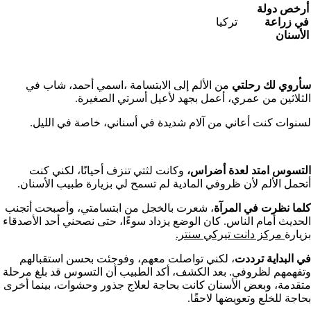
أرخص دولة
في زراعة
تركيا
الأسنان
سأروي لك رحلتي
من الألم إلى الابتسامة ،اسمي أحمد، شاب في
الثلاثين من عمري، أعمل بجهد لأعيل أسرتي الصغيرة.
لسنوات كنت أعاني من آلام شديدة في أسناني، خاصة في الليل.
التسوس امتد لعدة أضراس،
وكانت لثتي تنزف أحيانًا، لكني كنت
أتحمل الألم لأن ظروفي المادية لم تسمح لي بزيارة طبيب الأسنان.
كلما نظرت في المرآة
، شعرت بالخجل من ابتسامتي، وأصبحت أتجنب
الحديث أمام الناس. كان الوضع يزداد سوءًا، حتى نصحني أحد الأصدقاء
بزيارة
مركز دانت تيركي سنتر.
في البداية ترددت
، لكني تواصلت معهم، وفوجئت بحسن استقبالهم
وتفهمهم لظروفي. بعد الكشف، أكد الطبيب أن التسوس قد بلغ مرحلة
متقدمة، وبعض الأسنان كانت بحاجة لعلاج جذور وحشوات، بينما أخرى
بحاجة للخلع وتعويضها لاحقًا.