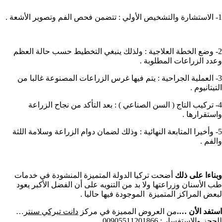
1- الاستشارة والتشخيص الأولي : تتضمن فحص الفم وتصوير الأشعة .
2- وضع الخطة العلاجية : ولذلك ينبغي التخطيط حسب حالة العظم
وعدد الزراعات المطلوبة .
3- العملية الجراحية : يتم فيها غرس الزراعات المصنوعة غالبا من
التيتانيوم .
4- تركيب التاج ( السن الصناعي ) : بعد التأكد من نجاح الزراعة
واستقرارها .
5- وأخيرا المتابعة النهائية : وذلك لضمان دوام الزراعة وسلامة اللثة
والفم .
وبناءا على ذلك
أضحت تركيا الدولة المتميزة المنشودة في خدمات
طب الأسنان وزراعتها ولا بد من التنويه على أن الفضل الأكبر يعود
لبعض المراكز المتميزة الموجودة فيها حاليا .
استفد الأن ….
من العروض المميزة في مركز
دانت تيركي سنتر
…
للحجز والاستفسار : 00905511201866