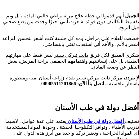
الجميل
أنهم قدموا لي خطة علاج مرنة تراعي حالتي المادية، بل وتم
تقسيط التكاليف دون فوائد. شعرت أنني أخيرًا وجدت من يضع صحتي
قبل الربح.
خضعت للعلاج على مراحل، ومع كل جلسة كنت أشعر بتحسن. لم أعد
أشعر بالألم، والأهم أني استعدت ثقتي بابتسامتي.
شكري العميق لكل فريق
دانت تيركي سنتر
ليس فقط على مهارتهم
الطبية، بل على إنسانيتهم واهتمامهم الحقيقي براحة المريض، بغض
النظر عن وضعه المادي.
لا تتردد،
مركز
دانت تيركي سنتر
يقدم زراعة أسنان آمنة ومتطورة
بأسعار تنافسية –
اتصل بنا الآن: 00905511201866
أفضل دولة في طب الأسنان
تصنيف
أفضل دولة في طب الأسنان
يعتمد على عدة عوامل ، لاسيما
تدريب الأطباء ، وتوافر التكنلوجيا الحديثة ، وجودة المواد المستخدمة
أي المواد الجراحية ، وتعتبر تركيا واحدة من أبرز هذه الدول على
مستوى عالمي .