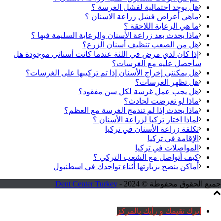
هل يوجد احتمالية لفشل الغرسة ؟
ماهي أعراض فشل زراعة الاسنان ؟
ما هي الرعاية اللاحقة ؟
ماذا يحدث بعد زراعة الأسنان والرعاية السليمة فيها ؟
هل من الصعب تنظيف أسنان الزرع؟
إذا كان لدي مرض في اللثة عندما كانت أسناني موجودة هل
سأحصل عليه مع الغرسات؟
هل يمكنني إخراج الأسنان إذا تم تركيبها على الغرسات؟
هل تظهر الغرسات؟
هل يجب عمل غرسة لكل سن مفقود؟
ماذا لو تعرضت لحادث؟
ماذا يحدث إذا لم تندمج الغرسة مع العظم؟
لماذا اختار تركيا لزراعة الأسنان ؟
تكلفة زراعة الأسنان في تركيا
الإقامة في تركيا
المواصلات في تركيا
كيف أتواصل مع الشعب التركي ؟
أماكن ينصح بزيارتها أثناء تواجدك في اسطنبول
جميع الحقوق محفوطة © 2024 -
Dent Center Turkey
إترك تقيمك و رأيك بالمركز