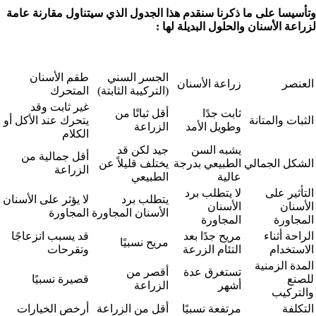
وتأسيسا على ما ذكرنا سنقدم هذا الجدول الذي سيتناول مقارنة عامة
لزراعة الأسنان والحلول البديلة لها :
الجسر السني
طقم الأسنان
العنصر
زراعة الأسنان
(التركيبة الثابتة)
المتحرك
غير ثابت وقد
ثابت جدًا
أقل ثباتًا من
الثبات والمتانة
يتحرك عند الأكل أو
وطويل الأمد
الزراعة
الكلام
يشبه السن
جيد لكن قد
أقل جمالية من
الشكل الجمالي
الطبيعي بدرجة
يختلف قليلاً عن
الزراعة
عالية
الطبيعي
التأثير على
لا يتطلب برد
يتطلب برد
لا يؤثر على الأسنان
الأسنان
الأسنان
الأسنان المجاورة
المجاورة
المجاورة
المجاورة
الراحة أثناء
مريح جدًا بعد
قد يسبب انزعاجًا
مريح نسبيًا
الاستخدام
التئام الزرعة
وتقرحات
المدة الزمنية
تستغرق عدة
أقصر من
للصنع
قصيرة نسبيًا
أشهر
الزراعة
والتركيب
التكلفة
مرتفعة نسبيًا
أقل من الزراعة
أرخص الخيارات