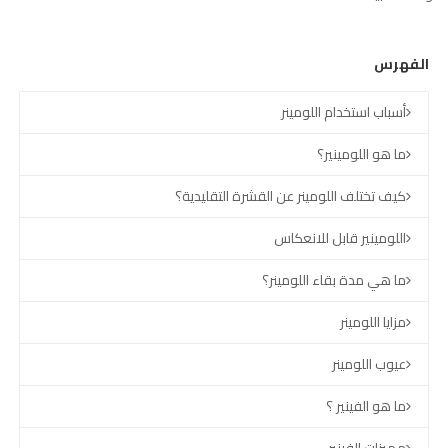
الفهرس
أسباب استخدام اللومينر
ما هو اللومينير؟
كيف تختلف اللومينر عن القشرة التقليدية؟
اللومينير قابل للانعكاس
ما هي مدة بقاء اللومينر؟
مزايا اللومينر
عيوب اللومينر
ما هو الفينير ؟