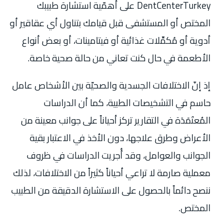
DentCenterTurkey على أهمّية استشارة طبيبك
المختص أو المستشفى قبل قيامك بتناول أي عقاقير أو
أدوية أو مُكمِّلات غذائية أو فيتامينات، أو بعض أنواع
الأطعمة في حال كنت تعاني من حالة صحية خاصة.
إذ إنّ الاختلافات الجسدية والصحيّة بين الأشخاص عامل
حاسم في التشخيصات الطبية، كما أن الدراسات
المُعتَمَدَة في التقارير تركز أحياناً على جوانب معينة من
الأعراض وطرق علاجها، دون الأخذ في الاعتبار بقية
الجوانب والعوامل، وقد أُجريت الدراسات في ظروف
معملية صارمة لا تراعي أحياناً كثيراً من الاختلافات، لذلك
ننصح دائماً بالحصول على الاستشارة الدقيقة من الطبيب
المختص.